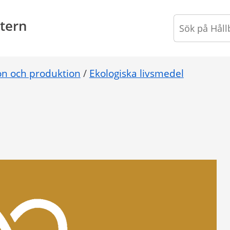
tern
on och produktion
/
Ekologiska livsmedel