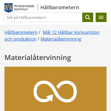
Gå direkt till sidans innehåll
Hållbarometern
Sök
Hållbarometern
/
Mål 12 Hållbar konsumtion
och produktion
/
Materialåtervinning
Materialåtervinning