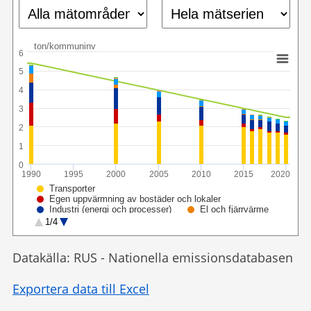
ton/kommuninv
6
5
4
3
2
1
0
1990
1995
2000
2005
2010
2015
2020
Transporter
Egen uppvärmning av bostäder och lokaler
Industri (energi och processer)
El och fjärrvärme
Arbetsmaskiner
1/4
Produktanvändning (inkl. lösningsmedel)
Jordbruk
Avfall (inkl. avlopp)
Utrikes transporter
Målvärde
Datakälla: RUS - Nationella emissionsdatabasen
Exportera data till Excel