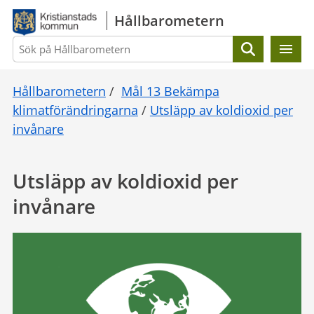
Gå direkt till sidans innehåll
Hållbarometern
Sök
Hållbarometern
/
Mål 13 Bekämpa
klimatförändringarna
/
Utsläpp av koldioxid per
invånare
Utsläpp av koldioxid per
invånare