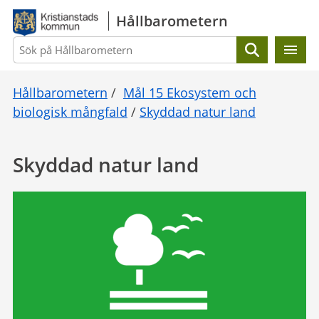
Gå direkt till sidans innehåll
Hållbarometern
Sök
Hållbarometern
/
Mål 15 Ekosystem och
biologisk mångfald
/
Skyddad natur land
Skyddad natur land