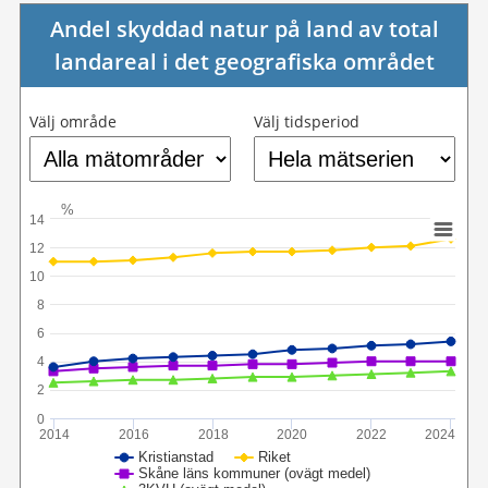
Andel skyddad natur på land av total
landareal i det geografiska området
Välj område
Välj tidsperiod
%
14
12
10
8
6
4
2
0
2014
2016
2018
2020
2022
2024
Kristianstad
Riket
Skåne läns kommuner (ovägt medel)