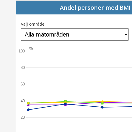
Andel personer med BMI l
Välj område
%
100
80
60
40
20