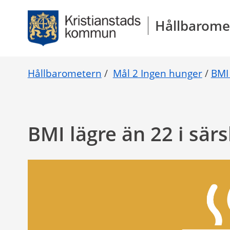
Gå direkt till sidans innehåll
Hållbarome
Hållbarometern
/
Mål 2 Ingen hunger
/
BMI 
BMI lägre än 22 i sär