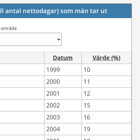
ill antal nettodagar) som män tar ut
j område
Datum
Värde (%)
1999
10
2000
11
2001
12
2002
15
2003
16
2004
19