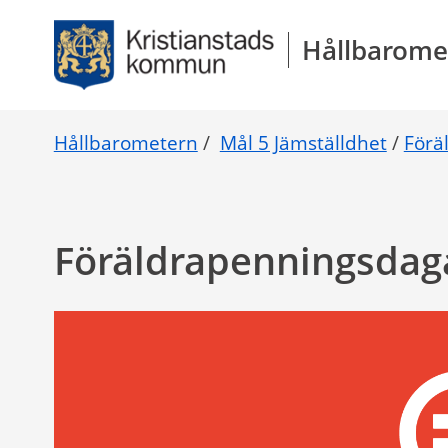
Gå direkt till sidans innehåll
Hållbarome
Hållbarometern
/
Mål 5 Jämställdhet
/
Förä
Föräldrapenningsdag