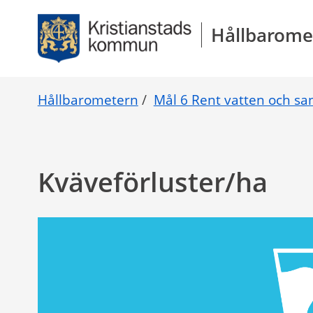
Gå direkt till sidans innehåll
Hållbarome
Hållbarometern
/
Mål 6 Rent vatten och san
Kväveförluster/ha