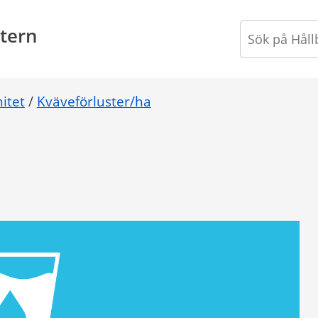
tern
itet
/
Kväveförluster/ha