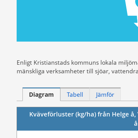
Enligt Kristianstads kommuns lokala miljöm
mänskliga verksamheter till sjöar, vattendr
Diagram
Tabell
Jämför
Kväveförluster (kg/ha) från Helge å
å