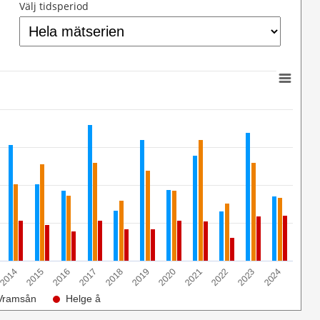
Välj tidsperiod
2014
2024
2023
2022
2021
2020
2019
2018
2017
2016
2015
Vramsån
Helge å